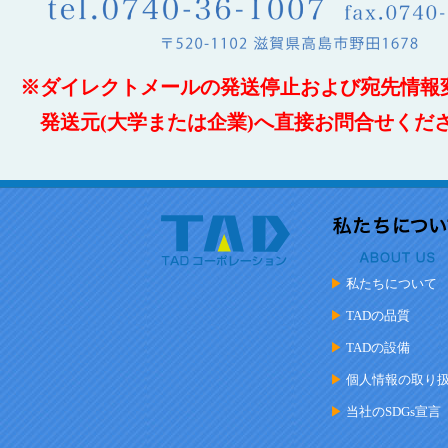
※ダイレクトメールの発送停止および宛先情報
発送元(大学または企業)へ直接お問合せくだ
私たちについて
TADの品質
TADの設備
個人情報の取り
当社のSDGs宣言