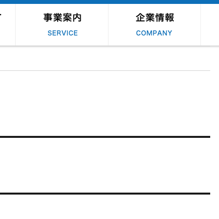
ロジスティクス事業
DM・梱包発送サービス
各種機能
その他の事業
経営理念
会社概要・拠点
会社情報 – 沿革
採
新
キ