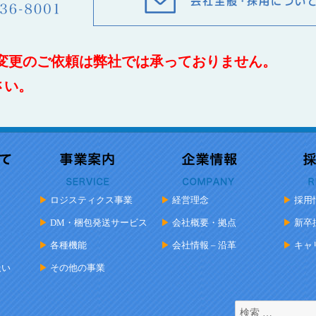
変更のご依頼は弊社では承っておりません。
さい。
ロジスティクス事業
経営理念
採用
DM・梱包発送サービス
会社概要・拠点
新卒
各種機能
会社情報 – 沿革
キャ
扱い
その他の事業